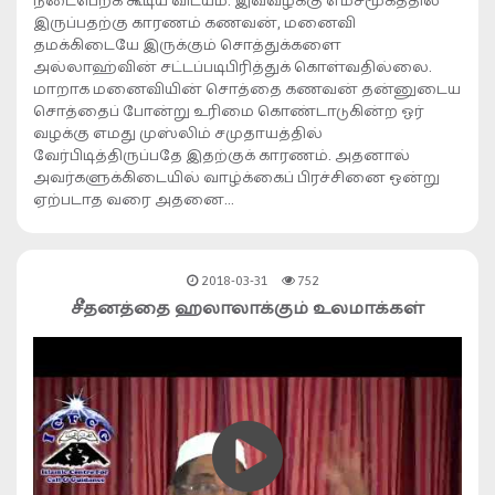
நடைபெறக் கூடிய விடயம். இவ்வழக்கு எம்சமூகத்தில்
இருப்பதற்கு காரணம் கணவன், மனைவி
தமக்கிடையே இருக்கும் சொத்துக்களை
அல்லாஹ்வின் சட்டப்படிபிரித்துக் கொள்வதில்லை.
மாறாக மனைவியின் சொத்தை கணவன் தன்னுடைய
சொத்தைப் போன்று உரிமை கொண்டாடுகின்ற ஓர்
வழக்கு எமது முஸ்லிம் சமுதாயத்தில்
வேர்பிடித்திருப்பதே இதற்குக் காரணம். அதனால்
அவர்களுக்கிடையில் வாழ்க்கைப் பிரச்சினை ஒன்று
ஏற்படாத வரை அதனை…
2018-03-31
752
சீதனத்தை ஹலாலாக்கும் உலமாக்கள்