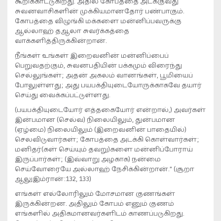
கூறிக்காட்டுகிறது. அதில் கோபத்தை அடக்குவது
சுவனவாசிகளின் முக்கியமானதோர் பண்பாகும்.
கோபத்தை விழுங்கி மக்களை மன்னிப்பவருக்கு
ஆல்லாஹ் தஆலா சுவர்க்கத்தை
வாக்களித்திருக்கின்றான்.
நீங்கள் உங்கள் இறைவனின் மன்னிப்பைப்
பெறுவதற்கும், சுவனபதியின் பக்கமும் விரைந்து
செல்லுங்கள்; அதன் அகலம் வானங்கள், பூமியைப்
போலுள்ளது; அது பயபக்தியுடையோருக்காகவே தயார்
செய்து வைக்கப்பட்டுள்ளது.
(பயபக்தியுடையோர் எத்தகையோர் என்றால்,) அவர்கள்
இன்பமான (செல்வ) நிலையிலும், துன்பமான
(ஏழ்மை) நிலையிலும் (இறைவனின் பாதையில்)
செலவிடுவார்கள்; கோபத்தை அடக்கி கொள்வார்கள்;
மனிதர்(கள் செய்யும் தவறு)களை மன்னிப்போராய்
இருப்பார்கள்; (இவ்வாறு அழகாக) நன்மை
செய்வோரையே அல்லாஹ் நேசிக்கின்றான்.” (சூறா
ஆலுஇம்ரான்:132, 133)
எங்கள் எல்லோரிலும் மோசமான குணங்கள்
இருக்கின்றன. அதிலும் கோபம் எனும் குணம்
எங்களில் அதிகமானவர்களிடம் காணப்படுகிறது.