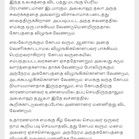
இந்த உலகத்தை விட பத்து மடங்கு பெரிய
பிரபாண்டமான இடமாகும். அல்லாஹ் தலா அந்த
சுவர்க்கத்தை அவ்வாறு விசாலாமாக படைத்து
வைத்திருக்கிறான். அப்படிப்பட்ட அந்த சுவனத்தில்
எமக்கு ஒரு பாக்கியம் வேண்டுமென்றிருந்தால்
கோபத்தை விழுங்க வேண்டும்.
எல்லோருக்கும் கோபம் வரும். ஆனால் அதை
வெளிக்காட்டாமல் விழுங்கிக்கொள்பவர் பாக்கியம்
பெற்றவராகிறார். கோபம் வருகையில்
சம்பந்தப்பட்டவர்களை ஏசத்தோன்றும் அல்லது கடும்
வார்த்தைகளால் தாக்க வேண்டும் போலிருக்கும்.
அந்நேரம் அக்கோபத்தை விழுங்கிக்கொள்ள வேண்டும்,
அடக்கப்பழகிக்கொள்ள வேண்டும். எமக்கு வந்த கோபம்
நியாயமானதாக இருந்தாலும், எம் கோபத்திற்கு
காரணமானவர் உண்மையில் தப்பு செய்திருந்தாலும்
அல்லாஹ் தஆலா இதே வசனத்தில்
கூறிக்காட்டுவதைப்போல் அன்னாரை மன்னித்து விட
வேண்டும்.
உதாரணமாக எமக்கு கீழ் வேலை செய்பவர் ஒருவர்
நாம் கூறிய படி செய்யாதவிடத்து கோபம் வரும். மனம்
அவரை ஏசச்சொல்லும். அந்நேரம் அந்தக்கோபத்தை
விழுங்கி அவரை மன்னிக்க வேண்டும்.