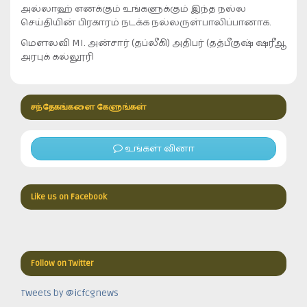
அல்லாஹ் எனக்கும் உங்களுக்கும் இந்த நல்ல
செய்தியின் பிரகாரம் நடக்க நல்லருள்பாலிப்பானாக.
மௌலவி MI. அன்சார் (தப்லீகி) அதிபர் (தத்பீகுஷ் ஷரீஆ
அரபுக் கல்லூரி
சந்தேகங்களை கேளுங்கள்
உங்கள் வினா
Like us on Facebook
Follow on Twitter
Tweets by @icfcgnews