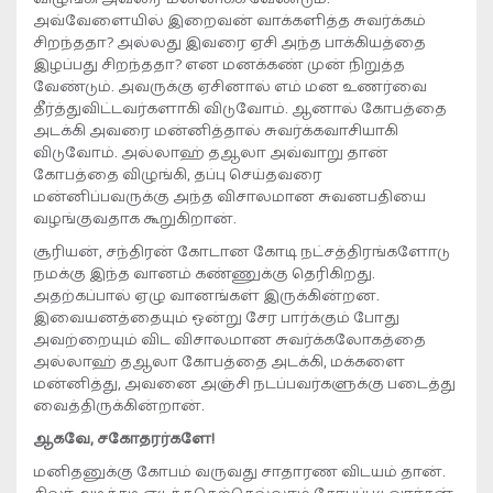
அவ்வேளையில் இறைவன் வாக்களித்த சுவர்க்கம்
சிறந்ததா? அல்லது இவரை ஏசி அந்த பாக்கியத்தை
இழப்பது சிறந்ததா? என மனக்கண் முன் நிறுத்த
வேண்டும். அவருக்கு ஏசினால் எம் மன உணர்வை
தீர்த்துவிட்டவர்களாகி விடுவோம். ஆனால் கோபத்தை
அடக்கி அவரை மன்னித்தால் சுவர்க்கவாசியாகி
விடுவோம். அல்லாஹ் தஆலா அவ்வாறு தான்
கோபத்தை விழுங்கி, தப்பு செய்தவரை
மன்னிப்பவருக்கு அந்த விசாலமான சுவனபதியை
வழங்குவதாக கூறுகிறான்.
சூரியன், சந்திரன் கோடான கோடி நட்சத்திரங்களோடு
நமக்கு இந்த வானம் கண்ணுக்கு தெரிகிறது.
அதற்கப்பால் ஏழு வானங்கள் இருக்கின்றன.
இவையனத்தையும் ஒன்று சேர பார்க்கும் போது
அவற்றையும் விட விசாலமான சுவர்க்கலோகத்தை
அல்லாஹ் தஆலா கோபத்தை அடக்கி, மக்களை
மன்னித்து, அவனை அஞ்சி நடப்பவர்களுக்கு படைத்து
வைத்திருக்கின்றான்.
ஆகவே, சகோதரர்களே!
மனிதனுக்கு கோபம் வருவது சாதாரண விடயம் தான்.