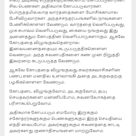
சிலர் அடிக்கடி எடுத்ததெற்கெல்லாம் கோபப்படுவார்கள்.
சில பெண்கள் அதிகமாக கோபப்படுவார்கள்.
பொருத்தமில்லாத வார்த்தைகளை யோசிக்காமால்
பேசிவிடுவார்கள். அந்தச்சந்தர்ப்பங்களில் நாவுகளை
பேணிக்கொள்ள வேண்டும். வார்த்தை வெளிப்படுவது,
முக சுபாவம் வெளிப்படுவது, கையை ஓங்குவது இது
அனைத்தும் கோபத்தின் வெளிப்பாடுகளாகும். ஆகவே
கோபத்தை விழுங்குவதென்றால்
இவையனைத்தையும் கட்டுப்படுத்திக்கொள்ள
வெண்டும். அந்த சுவனபதிகளை கண் முன் நிறுத்தி
இவற்றை கட்டுப்படுத்த வேண்டும்.
ஆகவே கோபத்தை விழுங்குவது சுவர்க்கவாசிகளின்
பண்பு என மனதில் உள்வாங்கி அதை அடக்குவதற்கு
பழகிக்கொள்ள வேண்டும்.
கோபத்டை விழுங்குவோம், அடக்குவோம், தப்பு
செய்தவர்களை மன்னிப்போம், சுவனலோகத்தை
பரிசாகப்பெறுவோம்.
அதிகமாக கோபப்படும் எம்மோடு இருக்கும்
சகோதரர்களுக்கும் பெண்களுக்கும் இந்த செய்தியை
எத்தி வைப்போம். அவர்களுக்கும் சுவனத்தை காட்டி
அவர்களது குணாதிசயங்ளை மாற்றுவோம்.