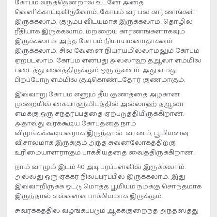
கோபம் வந்ததென்றால் உடனே அதை
வெளிக்காட்டிவிடுவோம். கோபம் வர பல காரணங்கள்
இருக்கலாம். குடும்ப விடயமாக இருக்கலாம். தொழில்
ரீதியாக இருக்கலாம். மற்றைய காரணங்களாகவும்
இருக்கலாம். அந்த கோபம் நியாயமனாதாகவும்
இருக்கலாம். சில வேளை நியாயமில்லாமலும் கோபம்
ஏற்படலாம். கோபம் என்பது அல்லாஹ் தஆலா எம்மில்
படைத்து வைத்திருக்கும் ஒரு குணம். அது எமது
பிறப்போடு எம்மில் குடிகொண்டதோர் குணமாகும்.
இவ்வாறு கோபம் எனும் தீய குணத்தை அழகான
முறையில் கையாளுமிடத்தில் அல்லாஹ் தஆலா
எமக்கு ஒரு சந்தர்ப்பத்தை ஏற்படுத்தியிருக்கிறான்.
அதாவது வரக்கூடிய கோபத்தை நாம்
விழுங்கக்கூடியவராக இருந்தால் வானம், பூமியளவு
விசாலமாக இருக்கும் அந்த சுவனலோகத்திற்கு
உரிமையாளராகும் பாக்கியத்தை வைத்திருக்கிறான்.
நாம் வாழும் இடம் 40 அடி பரப்பளவில் இருக்கலாம்.
அல்லது ஒரு ஏக்கர் நிலப்பரப்பில் இருக்கலாம். இது
இவ்வாறிருக்க ஒட்டு மொத்த பூமியும் நமக்கு சொந்தமாக
இருந்தால் எவ்வளவு பாக்கியமாக இருக்கும்.
சுவர்க்கத்தில் வழங்கப்படும் ஆகக்குறைந்த அந்தஸ்த்து