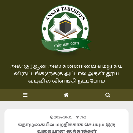
அல்-குர்ஆன் அஸ் சுன்னாவை எமது சுய
விருப்பங்களுக்கு அப்பால்
அதன் தூய
வடிவில் விளங்கி நடப்போம்
2024-10-31
762
தொழுகையில் மறதிக்காக செய்யும் இரு
வகையான ஸஜ்தாக்கள்