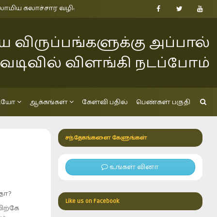
 கலாச்சார வழிகாட்டல் மையம், அக்கரைப்பற்று 0770525479 06
 விருப்பங்களுக்கு அப்பால்
வடிவில் விளங்கி நடப்போம்
டியோ
ஆக்கங்கள்
கேள்வி பதில்
பெண்கள் பகுதி
சந்தேகங்களை கேளுங்கள்
உங்கள் வினா
ததா?
Like us on Facebook
ிற்கே