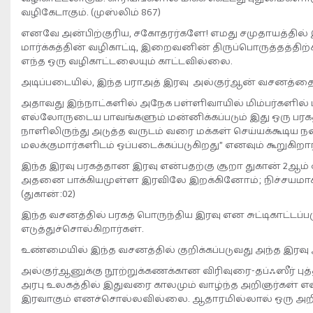
வழிகேடாகும். (முஸ்லிம் 867)
எனவே அன்பிற்குரிய, சகோதரர்களே! எமது சமுதாயத்தில்
மார்க்கத்தின் வழிகாட்டி, இறைவனின் திருப்பொருத்தத்த
எந்த ஒரு வழிகாட்டலையும் காட்டவில்லை.
அடிப்படையில், இந்த பராஅத் இரவு அல்குர்ஆன் வசனத்தை த
அதாவது இந்நாட்களில் அநேக பள்ளிவாயில் மிம்பர்களில் பர
எல்லோருடைய பாவங்களும் மன்னிக்கப்படும் இது ஒரு பரகத்த
நாளிலிருந்து அடுத்த வருடம் வரை மக்கள் செய்யக்கூடிய
மலக்குமார்களிடம் ஒப்படைக்கப்படுகிறது” எனவும் கூறுகிறார
இந்த இரவு பரகத்தான இரவு என்பதற்கு சூறா துகான் 2ஆம்
அதனை பாக்கியமுள்ள இரவிலே இறக்கினோம்; நிச்சயமாக (அத
(துகான்:02)
இந்த வசனத்தில் பரகத் பொருந்திய இரவு என சுட்டிகாட்
எடுத்துச்சொல்கிறார்கள்.
உண்மையில் இந்த வசனத்தில் குறிக்கப்படுவது அந்த இரவு
அல்குர்ஆனுக்கு நூற்றுக்கணக்கான விரிவுரை-தப்ஃஸீர் பு
அரபு உலகத்தில் இதுவரை காலமும் வாழ்ந்த அறிஞர்கள் எ
இரவாகும் எனச்சொல்லவில்லை. ஆதாரமில்லால் ஒரு அறிஞர