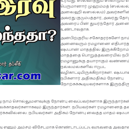
உரியது. ஸலவாத்தும் ஸலாமும் எ
பெருமானார் முஹம்மத் (ஸல்ல
அலைஹி வஸல்லம்) அவர்களின் 
அவரது குடும்பத்தார், அவரது தோழ
அவரைப் பின் துயர்ந்தோர் அனைவ
உண்டாவதாக.
அன்பிற்குரிய சகோதரர்களே! நாம
அனைவரும் ரமழானை எதிபார்த
ஷஃபான் மாதத்தில் இருக்கிறோம
மாதத்தை பொறுத்தவரையில் நபி
ரமழானுக்கு தயாராகும் வண்ணம
நல்லமல்களில் ஈடுபட
வழிகாட்டியிருக்கிறார்கள். ஷஃபா
நபிகளார் அதிகமதிகம் நோன்பு
நோற்கக்கூடியவர்களாக இருந்திரு
ு நாம் சொல்லுமளவுக்கு நோன்பு வைப்பவர்களாக இருந்தார்கள
்காதவர்களாகவும் இருந்தார்கள். நபியவர்கள் ரமழானைத் த
க்கவில்லை. நபியவர்கள் அதிகம் நோன்பு வைத்த மாதம் ஷஃப
இரவு எனும் அம்சம் விசேடமாக கொண்டாடப்பட்டு வருவதை அவதான