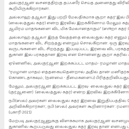
அல்குர்ஆன் வசனத்திற்கு தப்ஃஸீர் செய்த அனைத்து வி
கூறியிருக்கிறார்கள்.
அல்லாஹ் தஆலா இது பற்றி மேலதிகமாக சூறா கத்ர்’இல் பி
(லைலத்துல் கத்ர்) என்ற இரவில் இறக்கினோம் மேலும் கத
ஆயிரம் மாதங்களை விட மிக மேலானதாகும்” (ஸூறா கத்ர்:01
அல்லாஹ் தஆலா இந்த வேதத்தை லைலதுல் கத்ர் எனும் இர
மாதங்களை விட சிறந்தது என்றும் சொல்கிறான். ஒரு இரவு
வருடங்களை விட சிறந்தது. இப்படிப்பட்ட இரவை விட பரகத
துகான் இல் பரகத்தான இரவு என சொன்னது சூறா கத்ரில் க
ஏனெனில், அல்குர்ஆன் இறக்கப்பட்ட மாதம்- ரமழான் மாதம்
“ரமழான் மாதம் எத்தகையதென்றால் அதில் தான் மனிதர்
கொண்டதாகவும்; (நன்மை - தீமைகளைப்) பிரித்தறிவிப்பது
மேலும், அல்குர்ஆன் இறக்கப்பட்ட இரவு- லைலதுல் கத்ர் 
(குர்ஆனை) (லைலத்துல் கத்ர்) என்ற இரவில் இறக்கினோம்”
நபி(ஸல்) அவர்கள் லைலதுல் கத்ர் இரவை இறுதிப்பத்தில்
அறிவிக்கிறார்கள்; நபி (ஸல்) அவர்கள் கூறினார்கள்: ரம
(புகாரி 2021)
மேற்படி அல்குர்ஆனுக்கு விளக்கமாக அல்குர்ஆன் வசனம
துகானில் கூறப்படுவது லைலதுல் கத்ர் இரவு தான் என்பத