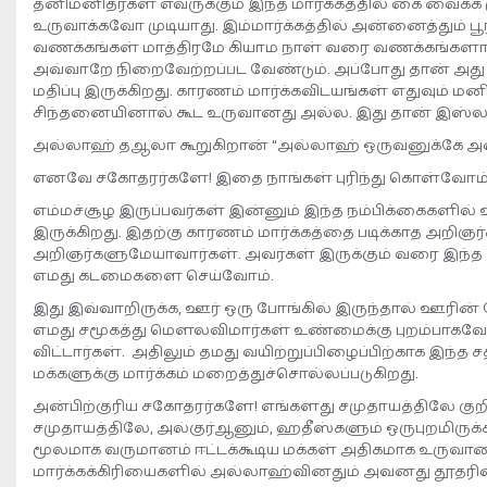
தனிமனிதர்கள் எவருக்கும் இந்த மார்க்கத்தில் கை வைக்
உருவாக்கவோ முடியாது. இம்மார்க்கத்தில் அன்னைத்தும் ப
வணக்கங்கள் மாத்திரமே கியாம நாள் வரை வணக்கங்களாக 
அவ்வாறே நிறைவேற்றப்பட வேண்டும். அப்போது தான் அது 
மதிப்பு இருக்கிறது. காரணம் மார்க்கவிடயங்கள் எதுவும்
சிந்தனையினால் கூட உருவானது அல்ல. இது தான் இஸ்லாத்த
அல்லாஹ் தஆலா கூறுகிறான் “அல்லாஹ் ஒருவனுக்கே அன்றி
எனவே சகோதரர்களே! இதை நாங்கள் புரிந்து கொள்வோம்.
எம்மச்சூழ இருப்பவர்கள் இன்னும் இந்த நம்பிக்கைகளில் ஊ
இருக்கிறது. இதற்கு காரணம் மார்க்கத்தை படிக்காத அறிஞ
அறிஞர்களுமேயாவார்கள். அவர்கள் இருக்கும் வரை இந்த
எமது கடமைகளை செய்வோம்.
இது இவ்வாறிருக்க, ஊர் ஒரு போங்கில் இருந்தால் ஊரின் 
எமது சமூகத்து மெளலவிமார்கள் உண்மைக்கு புறம்பாகவே இ
விட்டார்கள். அதிலும் தமது வயிற்றுப்பிழைப்பிற்காக இ
மக்களுக்கு மார்க்கம் மறைத்துச்சொல்லப்படுகிறது.
அன்பிற்குரிய சகோதரர்களே! எங்களது சமுதாயத்திலே கு
சமுதாயத்திலே, அல்குர்ஆனும், ஹதீஸ்களும் ஒருபுறமிருக
மூலமாக வருமானம் ஈட்டக்கூடிய மக்கள் அதிகமாக உருவா
மார்க்கக்கிரியைகளில் அல்லாஹ்வினதும் அவனது தூதரினது