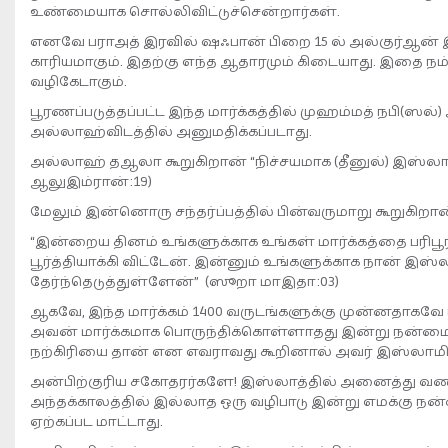
உண்மையாக சொல்லிவிட்டுச்சென்றார்கள்.
எனவே பராஅத் இரவில் ஷஃபான் பிறை 15 ல் அல்குர்ஆன்
காரியமாகும். இதற்கு எந்த ஆதாரமும் கிடையாது. இதை நம
வழிகேடாகும்.
பூரணப்படுத்தப்பட்ட இந்த மார்க்கத்தில் முஹம்மத் நபி(ஸ
அல்லாஹ்விடத்தில் அனுமதிக்கப்படாது.
அல்லாஹ் தஆலா கூறுகிறான் “நிச்சயமாக (தீனுல்) இஸ்லாம் 
ஆலுஇம்ரான்:19)
மேலும் இன்னொரு சந்தர்ப்பத்தில் பின்வருமாறு கூறுகிறான
“இன்றைய தினம் உங்களுக்காக உங்கள் மார்க்கத்தை பரிபூ
பூர்த்தியாக்கி விட்டேன். இன்னும் உங்களுக்காக நான் இஸ்
தேர்ந்தெடுத்துள்ளேன்” (ஸூறா மாஇதா:03)
ஆகவே, இந்த மார்க்கம் 1400 வருடங்களுக்கு முன்னதாகவே
அவன் மார்க்கமாக பொருந்திக்கொள்ளாதது இன்று நன்மை ஈட
நற்கிரியை தான் என எவராவது கூறினால் அவர் இஸ்லாமிய 
அன்பிற்குரிய சகோதரர்களே! இஸ்லாத்தில் அனைத்து வணக்
அந்தக்காலத்தில் இல்லாத ஒரு வழிபாடு இன்று எமக்கு நன
ஏற்கப்பட மாட்டாது.