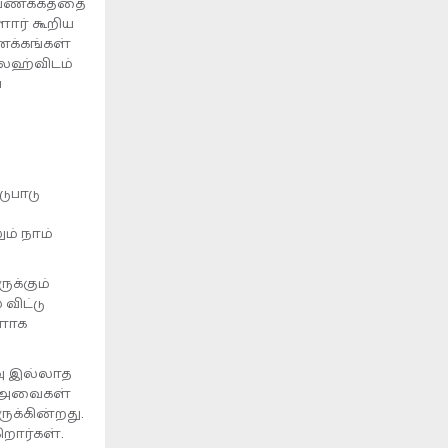
, வணக்கத்தை
ளார் கூறிய
ணக்கங்கள்
்லஹ்விடம்
ய
டுபாடு
ம் நாம்
ுக்கும்
விட்டு
களாக
வு இல்லாத
ு, அவைகள்
க்கின்றது.
ிறார்கள்.