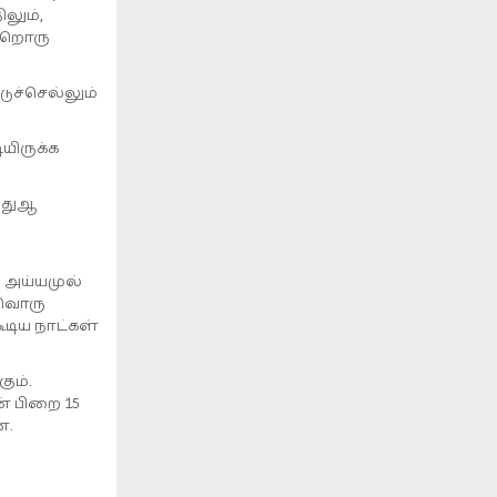
ிலும்,
ன்றொரு
டுச்செல்லும்
யிருக்க
 துஆ
 அய்யமுல்
்வொரு
ூடிய நாட்கள்
ும்.
் பிறை 15
ன.