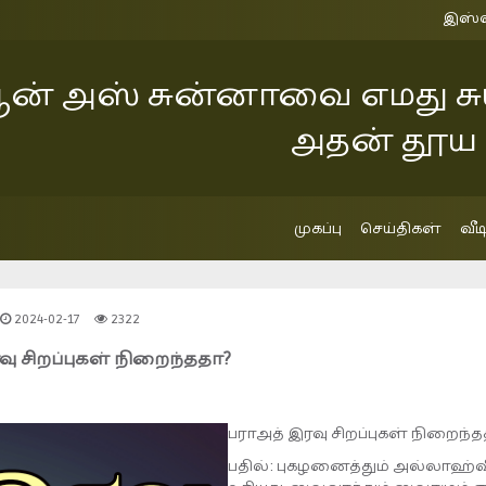
இஸ்லாமிய
ஆன் அஸ் சுன்னாவை எமது சுய
அதன் தூய 
முகப்பு
செய்திகள்
வீ
2024-02-17
2322
ு சிறப்புகள் நிறைந்ததா?
பராஅத் இரவு சிறப்புகள் நிறைந்
பதில்: புகழனைத்தும் அல்லாஹ்வ