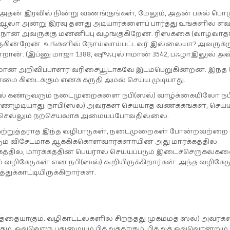
் அதன் இரவில் நின்று வணங்குங்கள், மேலும், அதன் பகல் பொழ
லா அன்று இரவு தனது அடியார்களைப் பார்த்து உங்களில் எவ
 நான் அவருக்கு மன்னிப்பு வழங்குகிறேன். ரிஸ்க்கை (வாழ்வா
குகின்றேன். உங்களில் நோய்வாய்பட்டவர் இல்லையா? அவருக்க
ான். (இப்னு மாஜா 1388, ஷுஃபுல் ஈமான் 3542, பஃழாஇலுல் அவ்க
ான அறிவிப்பாளர் வரிசையூடாகவே இடம்பெறுகின்றன. இந்த ச
ை கிடைக்கும் எனக் கருதி அமல் செய்ய முடியாது.
தில் கண்டுவரும் நடைமுறைகளை நபி(ஸல்) வாழ்க்கையிலோ ந
முடியாது. நாபி(ஸல்) அவர்கள் செய்யாத வணக்கங்கள், செய்ய
ட்டுச்செல்லும் நற்செயலாக அமையப்போவதில்லை.
) கற்றுத்தராத இந்த வழிபாடுகள், நடைமுறைகள் போன்றவற்றை
் விசேடமாக ஆக்கிக்கொள்வார்களாயின் அது மார்க்கத்தில்
கத்தில், மார்க்கத்தின் பெயரால் செய்யப்படும் இடைச்செருகல்
வழிகேடுகள் என நபி(ஸல்) கூறியிருக்கிறார்கள். அந்த வழிகேட
துக்காட்டியிருக்கிறார்கள்.
ையாகும். வழிகாட்டல்களில் சிறந்தது முகம்மத் ஸல்) அவர்க
ும். ஒவ்வொரு புதுமையும் பித்அத்தாகும். பித்அத் ஒவ்வொன்றும்