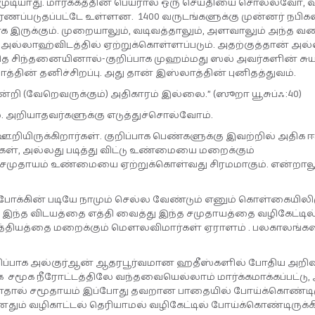
க முடியாது. மார்க்கத்தின் பெயரால் ஒரு செய்தியை சொல்லவோ
ூரணப்படுதப்பட்டே உள்ளன. 1400 வருடங்களுக்கு முன்னர் நபிக
இருக்கும். முறையாலும், வடிவத்தாலும், அளவாலும் அந்த வ
அல்லாஹ்விடத்தில் ஏற்றுக்கொள்ளப்படும். அதற்குத்தான் அல
 மனித சிந்தனையினால்-குறிப்பாக முஹம்மது ஸல் அவர்களின் சு
ின் தனிச்சிறப்பு. அது தான் இஸ்லாத்தின் புனிதத்துவம்.
 (வேறெவருக்கும்) அதிகாரம் இல்லை.” (ஸூறா யூசுப்ஃ:40)
 அறியாதவர்களுக்கு எடுத்துச்சொல்வோம்.
றியிருக்கிறார்கள். குறிப்பாக பெண்களுக்கு இவற்றில் அதிக ஈ
ர்கள், அல்லது படித்து விட்டு உண்மையை மறைக்கும்
 சமுதாயம் உண்மையை ஏற்றுக்கொள்வது சிரமமாகும். என்றாலு
போக்கின் படியே நாமும் செல்ல வேண்டும் எனும் கொள்கையிலிர
ந்த விடயத்தை எத்தி வைத்து இந்த சமுதாயத்தை வழிகேட்டில் 
ந்த சத்தியத்தை மறைக்கும் மெளலவிமார்கள் ஏராளம் . பலகாலங்
றிப்பாக அல்குர்ஆன் ஆதரபூர்வமான ஹதீஸ்களில் போதிய அறி
்க சமூக நீரோட்டத்திலே வந்தவையெல்லாம் மார்க்கமாக்கப்பட்ட
னதால் சமூதாயம் இப்போது தவறான பாதையில் போய்க்கொண்டிரு
ம் வழிகாட்டல் தெரியாமல் வழிகேட்டில் போய்க்கொண்டிருக்க