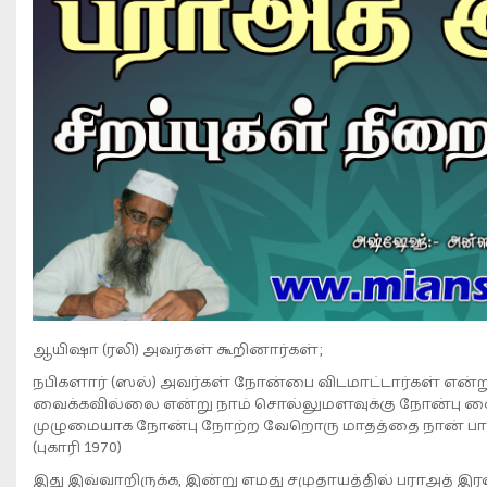
ஆயிஷா (ரலி) அவர்கள் கூறினார்கள்;
நபிகளார் (ஸல்) அவர்கள் நோன்பை விடமாட்டார்கள் என்ற
வைக்கவில்லை என்று நாம் சொல்லுமளவுக்கு நோன்பு வைக
முழுமையாக நோன்பு நோற்ற வேறொரு மாதத்தை நான் பார்
(புகாரி 1970)
இது இவ்வாறிருக்க, இன்று எமது சமுதாயத்தில் பராஅத் 