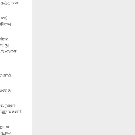
தைத்தான்
ஆனை)
 இரவு
ிரம்
்பது
ஹ் சூறா
களைக்
் அதை
அவர்கள்
்ளுங்கள்!
சூறா
களும்