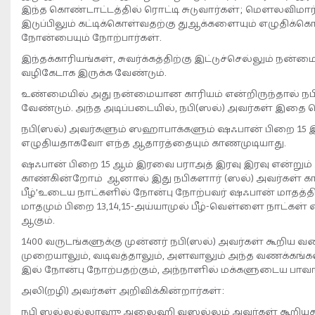
இந்த கொண்டாட்டத்தில் ரொட்டி சுடுவார்கள்; மெளலவிமார்கள்
இடுப்பிலும் கட்டிக்கொள்வதற்கு துஆக்களையும் எழுதிக்க
நோன்பையும் நோற்பார்கள்.
இந்தக்காரியங்கள், சுவர்க்கத்திற்கு இட்டுச்செல்லும் நன
வழிகேடாக இருக்க வேண்டும்.
உண்மையில் அது நன்மையான காரியம் என்றிருந்தால் நபி(ஸ
வேண்டும். அந்த அடிப்படையில், நபி(ஸல்) அவர்கள் இதை செ
நபி(ஸல்) அவர்களும் ஸஹாபாக்களும் ஷஃபான் பிறை 15 
எழுதியதாகவோ எந்த ஆதாரத்தையும் காணமுடியாது.
ஷஃபான் பிறை 15 ஆம் இரவை பராஅத் இரவு இரவு என்றும் அ
காண்கின்றோம் ஆனால் இது நபிகளார் (ஸல்) அவர்கள் கா
பீழ்’உடைய நாட்களில் நோன்பு நோற்பவர் ஷஃபான் மாதத்த
மாதமும் பிறை 13,14,15-அய்யாமுல் பீழ்-வெள்ளை நாட்கள் 
ஆகும்.
1400 வருடங்களுக்கு முன்னர் நபி(ஸல்) அவர்கள் கூறிய 
முறையாலும், வடிவத்தாலும், அளவாலும் அந்த வணக்கங
இல் நோன்பு நோற்பதற்கும், அந்நாளில் மக்களுடைய பாவங
அலி(றழி) அவர்கள் அறிவிக்கின்றார்கள்:
நபி ஸல்லல்லாஹு அலைஹி வஸல்லம் அவர்கள் கூறியத