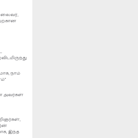
தலைவர்,
இதற்கான
ட
விடமிருந்து
ாக, நாம்
ம்”
என அவர்கள்
றிஞர்கள்,
இன்
ோக, இந்த