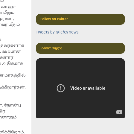
ம்
ல்லாஹு
மீதும்
ர்கள்,
Follow on Twitter
ர் மீதும்
Tweets by @icfcgnews
்
்தவர்களாக
மக்கா நேரடி
். ஷஃபான்
களார்
் அதிகமாக
ன் மாதத்தில்
க்கிறார்கள்.
். நோன்பு
விர
ானாகும்.
ிக்கிறோம்.