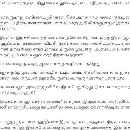
ரிவிரையாளர்களும் இது லைலதுல் கத்ருடைய இரவாகும் என்ப
ன்வருமாறு கூறிக்காட்டுகிறான். நிச்சயமாக நாம் அதை (குர்
்ருடைய இரவு என்ன என்பதை உமக்கு அறிவித்தது எது?” (அந்த)
,02,03)
வில் இறக்கி வைத்தான் என்று சொல்கிறான். அந்த இரவு ஆய
 ஆயிரம் மாதங்களை விட சிறந்ததென்றால் அது கிட்டத்தட்ட எண
்தான இரவு வேறு எந்த இரவும் இருக்க முடியாது. ஆகவே, அல்லா
ூறப்படும் லைலதுல் கத்ர் இரவைத்தான்.
 என்பதை அல்குர்ஆன் எமக்கு கூறிக்காட்டுகிறது.
களுக்கு (முழுமையான வழிகாட்டியாகவும், தெளிவான சான்று
மான அல் குர்ஆன் இறக்கியருளப் பெற்றது” (ஸூறா பகரா:185)
இரவு என்பதும் அல்குர்ஆனிலே இடம்பெறுகிறது. நிச்சயமாக நாம
 (ஸூறா கத்ர்:01)
 தேடிக்கொள்ளுஙகள் எனக்கூறினார்கள்.இப்னு அப்பாஸ் (ரலி) 
ளானின் இறுதிப் பத்து நாட்களில் லைலத்துல் கத்ரை தேடிக்கொள
ும், ஆதரபூர்வமான ஹதீஸும் இருப்பதால் பரகத்தான இரவு என 
ு புலனாகிறது. இதையே, எமக்கு முன் வாழ்ந்த அனைத்து இமாம்