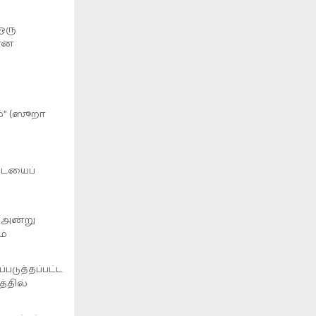
ஒரு
னான
ம்” (ஸூறா
ாடையைப்
, அன்று
ம்
டுத்தப்பட்ட
்தில்