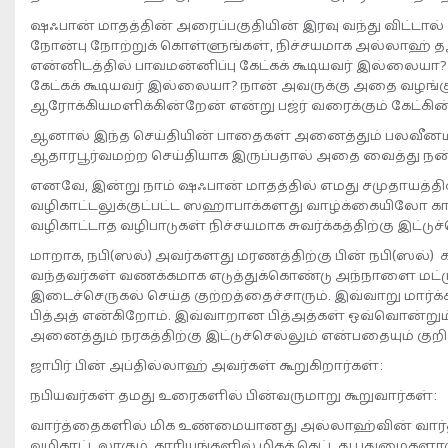
ஷஃபான் மாதத்தின் அரைப்பகுதியின் இரவு வந்து விட்டால
நோன்பு நோற்றுக் கொள்ளுங்கள், நிச்சயமாக அல்லாஹ் தஆ
என்னிடத்தில் பாவமன்னிப்பு கேட்கக் கூடியவர் இல்லையா?
கேட்கக் கூடியவர் இல்லையா? நான் அவருக்கு அதை வழங்
ஆரோக்கியமளிக்கின்றேன் என்று பஜ்ர் வரைக்கும் கேட்கின்ற
ஆனால் இந்த செய்தியின் பாதைகள் அனைத்தும் பலவீனம
ஆதாரபூர்வமற்ற செய்தியாக இருப்பதால் அதை வைத்து நன்ம
எனவே, இன்று நாம் ஷஃபான் மாதத்தில் எமது சமுதாயத்
வழிகாட்டலுக்குட்பட்ட ஸஹாபாக்களது வாழ்க்கையிலோ காண
வழிகாட்டாத வழிபாடுகள் நிச்சயமாக சுவர்க்கத்திற்கு இ
மாறாக, நபி(ஸல்) அவர்களது மரணத்திற்கு பின் நபி(ஸல்
வந்தவர்கள் வணக்கமாக எடுத்துக்கொண்டு அந்நாளை மட்டும
இடைச்செருகல் செய்த குற்றத்தைச்சாரும். இவ்வாறு மார்க்
பித்அத் என்கிறோம். இவ்வாறான பித்அத்கள் ஒவ்வொன்றும் 
அனைத்தும் நரகத்திற்கு இட்டுச்செல்லும் என்பதையும் குறித்
ஜாபிர் பின் அப்தில்லாஹ் அவர்கள் கூறுகிறார்கள்:
நபியவர்கள் தமது உரைகளில் பின்வருமாறு கூறுவார்கள்:
வார்த்தைகளில் மிக உண்மையானது அல்லாஹ்வின் வார்த்த
வழிகாட்டலாகும். காரியங்களில் மிகக் கெட்டது புதுமைகளாக