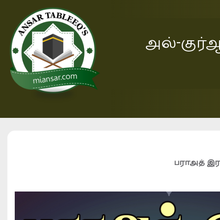
அல்-குர்
பராஅத் இரவ