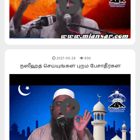
2017-09-28
896
நஸீஹத் செய்யுங்கள் புறம் பேசாதீர்கள்