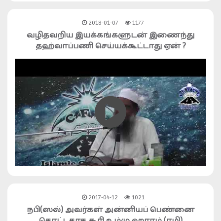
2018-01-07
1177
வழிதவறிய இயக்கங்களுடன் இணைந்து
தஹ்வாப்பணி செய்யக்கூட்டாது ஏன் ?
2017-04-12
1021
நபி(ஸல்) அவர்கள் அன்னியப் பெண்னை
தொட்டதாக கூரி உம்மு ஹராம் (ரழி)