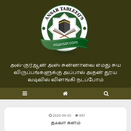
அல்-குர்ஆன் அஸ் சுன்னாவை எமது சுய
விருப்பங்களுக்கு அப்பால்
அதன் தூய
வடிவில் விளங்கி நடப்போம்
2020-06-03
897
தஃவா களம்