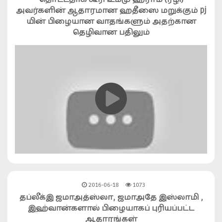
அவர்களின் ஆதாரமான ஹதீஸை மறுக்கும் pj
யின் பிழையான வாதங்களும் அதற்கான
தெழிவான பதிலும்
2016-06-18
1073
தப்லீக்இ ஜமாஅத்ஸ்லா, ஜமாஅதே இஸ்லாமி ,
இஹ்வான்களால் பிழையாகப் புரியப்பட்ட
ஆதாரங்கள்